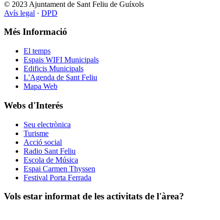
© 2023 Ajuntament de Sant Feliu de Guíxols
Avís legal
·
DPD
Més Informació
El temps
Espais WIFI Municipals
Edificis Municipals
L'Agenda de Sant Feliu
Mapa Web
Webs d'Interés
Seu electrònica
Turisme
Acció social
Radio Sant Feliu
Escola de Música
Espai Carmen Thyssen
Festival Porta Ferrada
Vols estar informat de les activitats de l'àrea?
Subscriu-te a la nostra newsletter